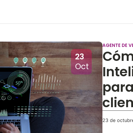
AGENTE DE V
Cómo
23
Oct
Intel
para
clie
23 de octubr