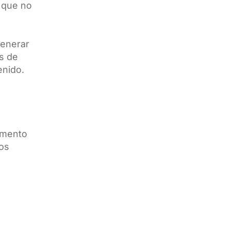
o que no
generar
s de
enido.
e
remento
los