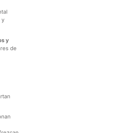
tal
 y
s y
bres de
ortan
ionan
ofrezcan