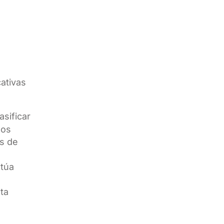
cativas
asificar
los
as de
ntúa
ta
s