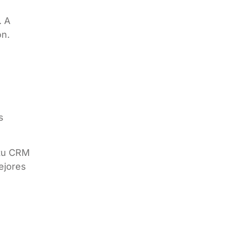
. A
ón.
s
 tu CRM
ejores