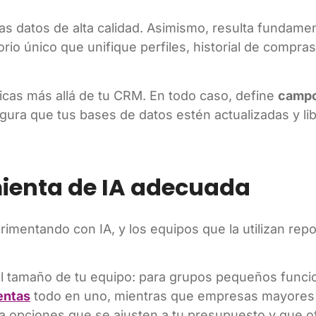
as datos de alta calidad. Asimismo, resulta fundamen
orio único que unifique perfiles, historial de compras
icas más allá de tu CRM. En todo caso, define
campo
egura que tus bases de datos estén actualizadas y li
mienta de IA adecuada
imentando con IA, y los equipos que la utilizan rep
 el tamaño de tu equipo: para grupos pequeños func
entas
todo en uno, mientras que empresas mayores
úa opciones que se ajusten a tu presupuesto y que 