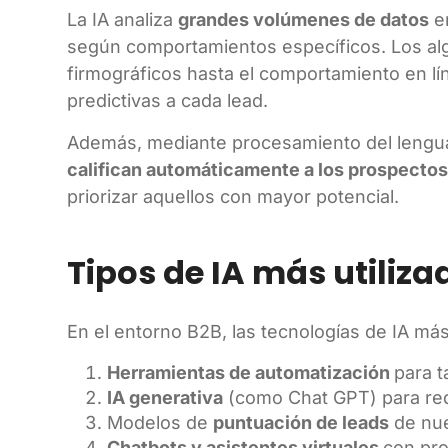
La IA analiza
grandes volúmenes de datos
en
según comportamientos específicos. Los al
firmográficos hasta el comportamiento en l
predictivas a cada lead.
Además, mediante procesamiento del lenguaje
califican automáticamente a los prospecto
priorizar aquellos con mayor potencial.
Tipos de IA más utiliz
En el entorno B2B, las tecnologías de IA m
Herramientas de automatización
para t
IA generativa
(como Chat GPT) para red
Modelos de
puntuación de leads
de nue
Chatbots y asistentes virtuales
con pro