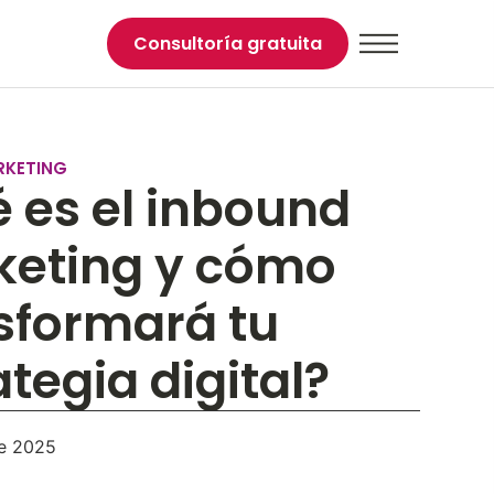
Consultoría gratuita
RKETING
 es el inbound
eting y cómo
sformará tu
ategia digital?
de 2025