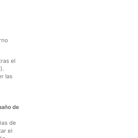
rno
ras el
).
r las
maño de
ñas de
ar el