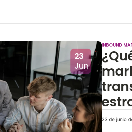
INBOUND MA
¿Qué
23
Jun
mark
tran
estr
23 de junio 