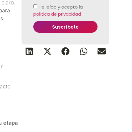
 claro.
He leído y acepto la
para
política de privacidad
as
Suscríbete
or
tacto
la
etapa