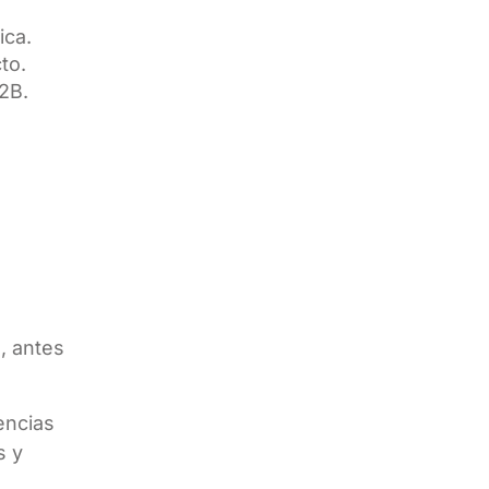
ica.
to.
B2B.
e
, antes
encias
s y