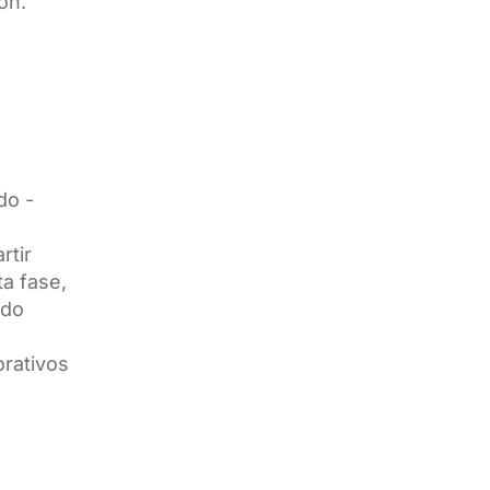
ón.
do -
.
rtir
a fase,
ndo
orativos