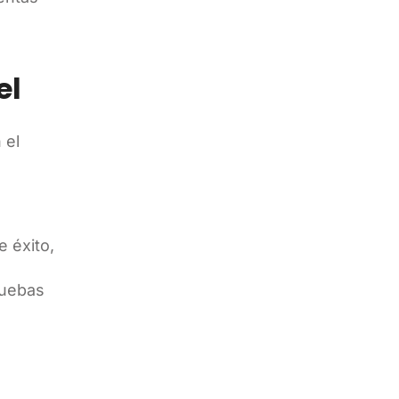
el
 el
e éxito,
ruebas