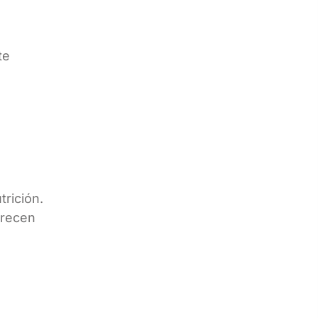
te
trición.
erecen