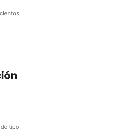
 cientos
ción
odo tipo