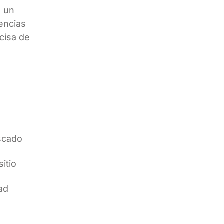
n un
uencias
ecisa de
uscado
itio
dad