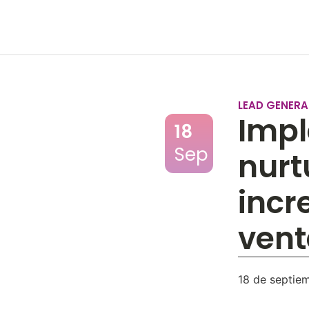
LEAD GENERA
Impl
18
Sep
nurt
incr
vent
18 de septie