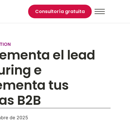
Consultoría gratuita
TION
ementa el lead
uring e
ementa tus
as B2B
mbre de 2025