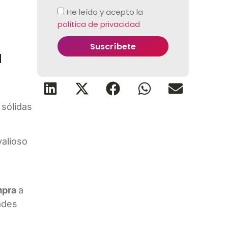
He leído y acepto la
política de privacidad
Suscríbete
a
 sólidas
valioso
mpra
a
ades