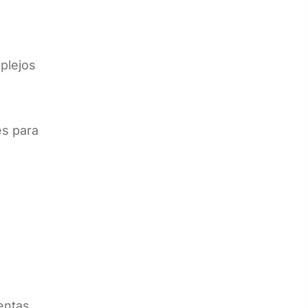
plejos
es para
entas