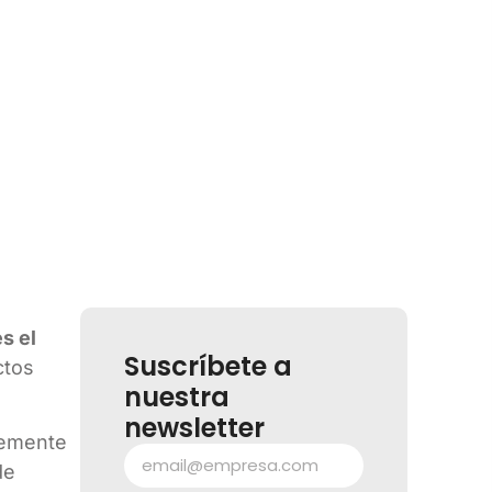
s el
Suscríbete a
ctos
nuestra
newsletter
temente
de